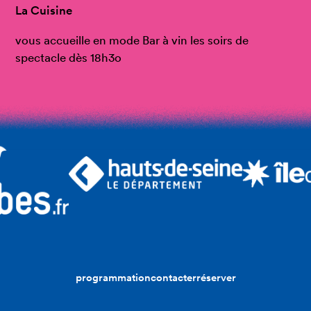
La Cuisine
vous accueille en mode Bar à vin les soirs de
spectacle dès 18h3o
programmation
contacter
réserver