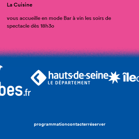
La Cuisine
vous accueille en mode Bar à vin les soirs de
spectacle dès 18h3o
programmation
contacter
réserver