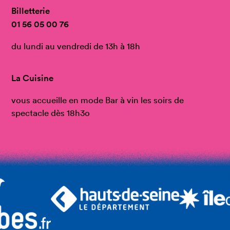
Billetterie
01 56 05 00 76
du lundi au vendredi de 13h à 18h
La Cuisine
vous accueille en mode Bar à vin les soirs de
spectacle dès 18h3o