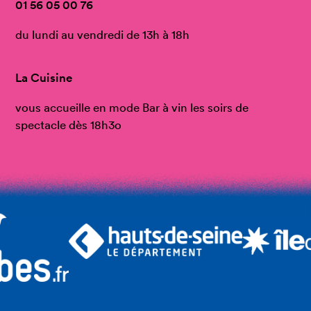
01 56 05 00 76
du lundi au vendredi de 13h à 18h
La Cuisine
vous accueille en mode Bar à vin les soirs de
spectacle dès 18h3o