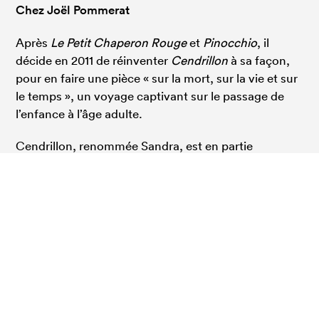
Chez Joël Pommerat
Après
Le Petit Chaperon Rouge
et
Pinocchio
, il
décide en 2011 de réinventer
Cendrillon
à sa façon,
pour en faire une pièce « sur la mort, sur la vie et sur
le temps », un voyage captivant sur le passage de
l’enfance à l’âge adulte.
Cendrillon, renommée Sandra, est en partie
responsable de son propre malheur selon la
logique masochiste d’un deuil impossible. Il renoue
avec la tradition des contes adressés à tous à
rebours de leur valorisation au sein d’une littérature
enfantine et moraliste. Même s’il adapte sa parole
aux enfants, il s’empare de ces histoires, car elles
continuent de le toucher en tant qu’adulte. On y
retrouve les grands questionnements de toute son
œuvre : les liens intergénérationnels, la coexistence,