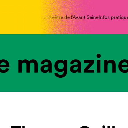
spectacles
Vous êtes
Le théâtre de l’Avant Seine
Infos pratiqu
e magazine