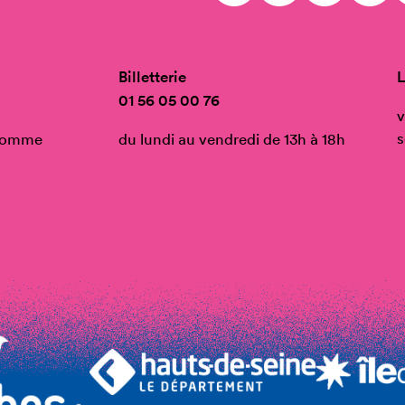
Billetterie
L
01 56 05 00 76
v
s
’Homme
du lundi au vendredi de 13h à 18h