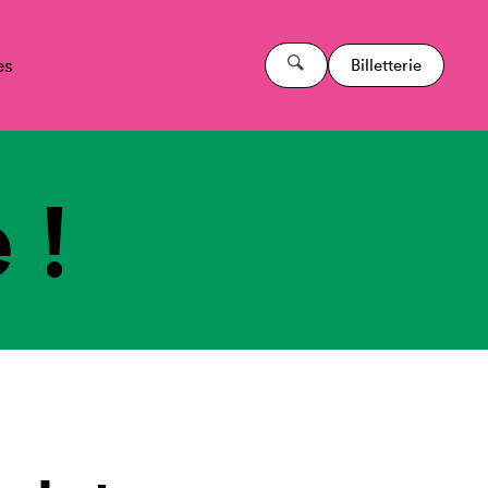
es
Billetterie
 !