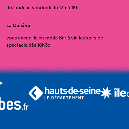
du lundi au vendredi de 13h à 18h
La Cuisine
vous accueille en mode Bar à vin les soirs de
spectacle dès 18h3o