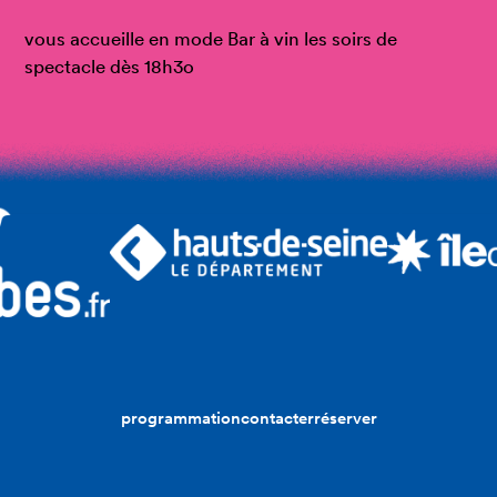
vous accueille en mode Bar à vin les soirs de
spectacle dès 18h3o
programmation
contacter
réserver