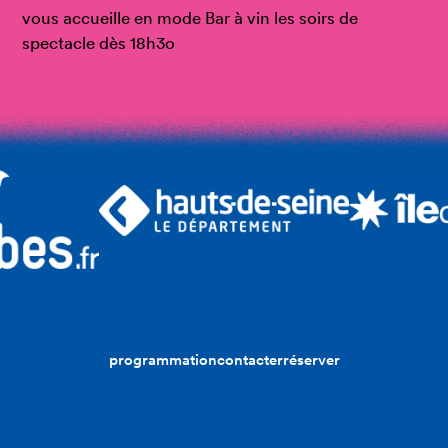
vous accueille en mode Bar à vin les soirs de
spectacle dès 18h3o
programmation
contacter
réserver