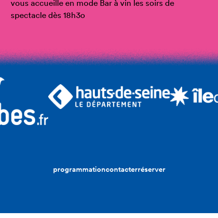
vous accueille en mode Bar à vin les soirs de
spectacle dès 18h3o
programmation
contacter
réserver