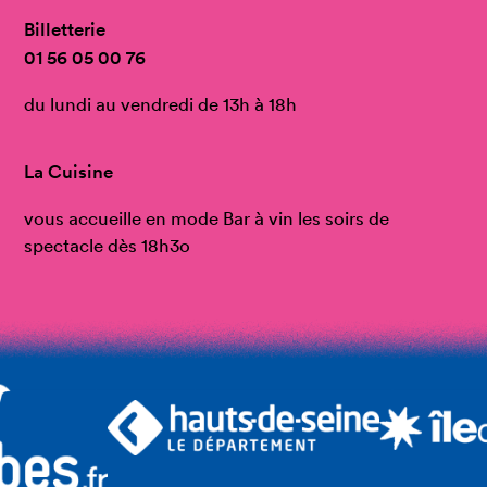
Billetterie
01 56 05 00 76
du lundi au vendredi de 13h à 18h
La Cuisine
vous accueille en mode Bar à vin les soirs de
spectacle dès 18h3o