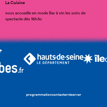
La Cuisine
vous accueille en mode Bar à vin les soirs de
spectacle dès 18h3o
programmation
contacter
réserver