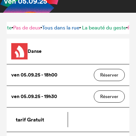
ven
05.09.25
te
Pas de deux
Tous dans la rue
La beauté du geste
Pas de
•
•
•
•
Danse
ven 05.09.25 - 18h00
Réserver
ven 05.09.25 - 19h30
Réserver
tarif Gratuit