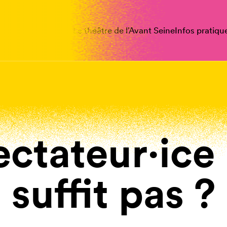
spectacles
Vous êtes
Le théâtre de l’Avant Seine
Infos pratiqu
ectateur·ice
suffit pas ?