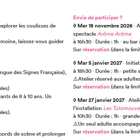
Envie de participer ?
plorer les coulisses de
◊ Mer 18 novembre 2026
·
A
spectacle
Arôme Arôme
moine, laissez-vous guider
à 16h30
·
Durée : 1h
·
au bar 
Sur
réservation
(dans la lim
◊ Mar 5 janvier 2027
·
Initia
à 18h30
·
Durée : 1h
·
petite s
Langue des Signes Française),
⚠️Atelier réservé aux adult
Sur
réservation
(dans la lim
bles)
fants de 8 à 10 ans. Un
◊ Mer 27 janvier 2027
·
Ateli
l’installation
Les Tutomouve
les).
à 10h30
·
Durée : 1h
·
grande 
⚠️Un seul adulte accompagn
Sur
réservation
(dans la lim
 bords de scène et prolonger