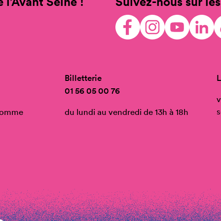
 l’Avant Seine !
Suivez-nous sur les
Billetterie
L
01 56 05 00 76
v
s
’Homme
du lundi au vendredi de 13h à 18h