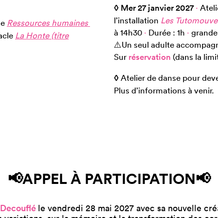
◊ Mer 27 janvier 2027
·
Ateli
l’installation
Les Tutomouve
le
Ressources humaines
à 14h30
·
Durée : 1h
·
grande 
tacle
La Honte (titre
⚠️Un seul adulte accompagn
Sur
réservation
(dans la lim
◊
Atelier de danse pour dev
Plus d’informations à venir.
📢APPEL À PARTICIPATION📢
 Decouflé
le vendredi 28 mai 2027 avec sa nouvelle cré