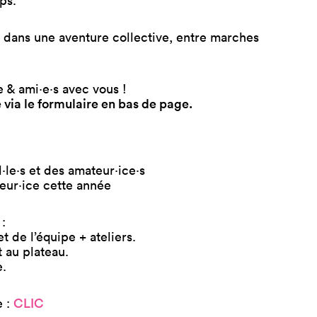
ps.
s dans une aventure collective, entre marches
 & ami·e·s avec vous !
re via le formulaire en bas de page.
·le·s et des amateur·ice·s
teur·ice cette année
:
 de l’équipe + ateliers.
 au plateau.
e.
e :
CLIC