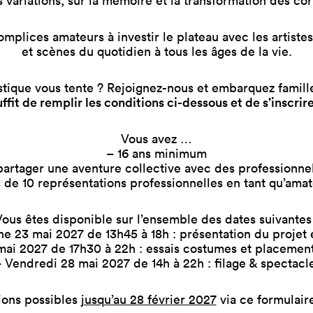
s variations, sur la mémoire et la transformation des cor
omplices amateurs à investir le plateau avec les artiste
et scènes du quotidien à tous les âges de la vie.
stique vous tente ? Rejoignez-nous et embarquez famille
uffit de remplir les conditions ci-dessous et de s’inscri
Vous avez …
– 16 ans minimum
artager une aventure collective avec des professionnel
 de 10 représentations professionnelles en tant qu’ama
Vous êtes disponible sur l’ensemble des dates suivantes 
 23 mai 2027 de 13h45 à 18h : présentation du projet et
mai 2027 de 17h30 à 22h : essais costumes et placement
 Vendredi 28 mai 2027 de 14h à 22h : filage & spectacl
tions possibles
jusqu’au 28 février 2027
via ce formulair