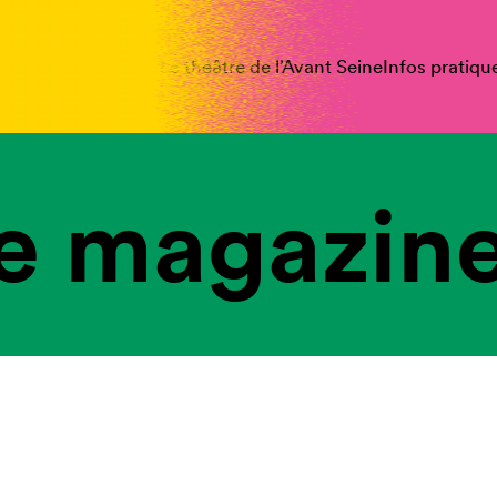
spectacles
Vous êtes
Le théâtre de l’Avant Seine
Infos pratiqu
e magazine