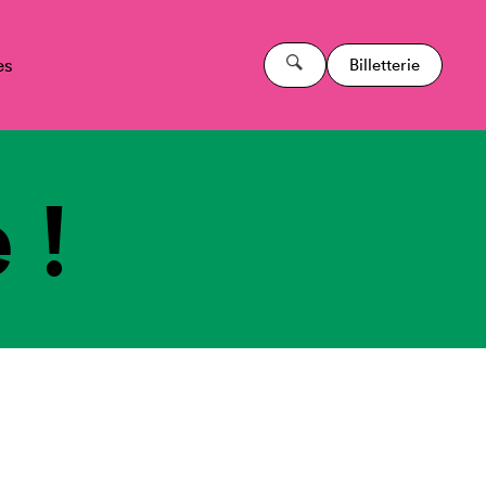
es
Billetterie
 !