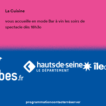
La Cuisine
vous accueille en mode Bar à vin les soirs de
spectacle dès 18h3o
programmation
contacter
réserver