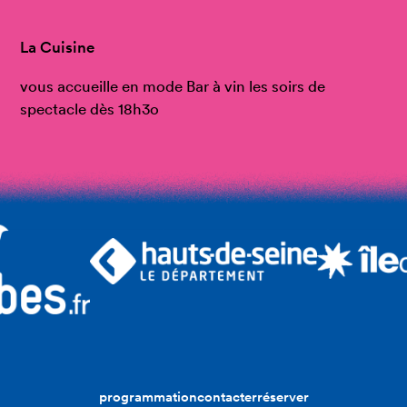
La Cuisine
vous accueille en mode Bar à vin les soirs de
spectacle dès 18h3o
programmation
contacter
réserver