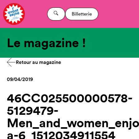
Billetterie
Le magazine !
Retour au magazine
09/04/2019
46CC025500000578-
5129479-
Men_and_women_enjoye
a-6_1512034911554