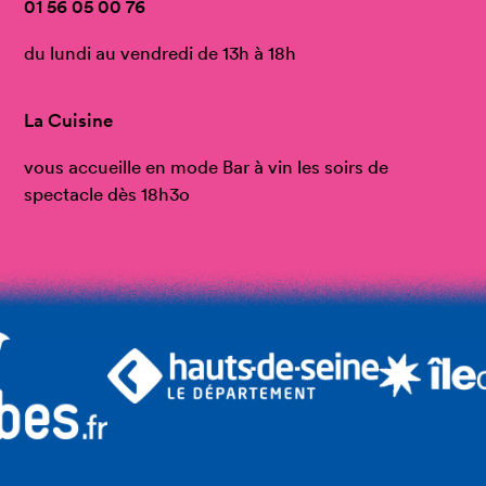
01 56 05 00 76
du lundi au vendredi de 13h à 18h
La Cuisine
vous accueille en mode Bar à vin les soirs de
spectacle dès 18h3o