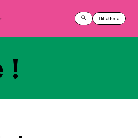
es
Billetterie
 !