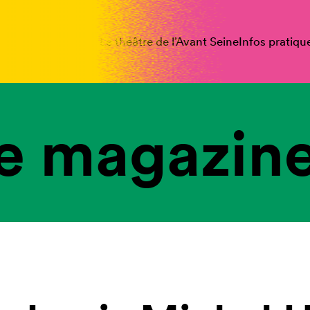
spectacles
Vous êtes
Le théâtre de l’Avant Seine
Infos pratiqu
e magazine