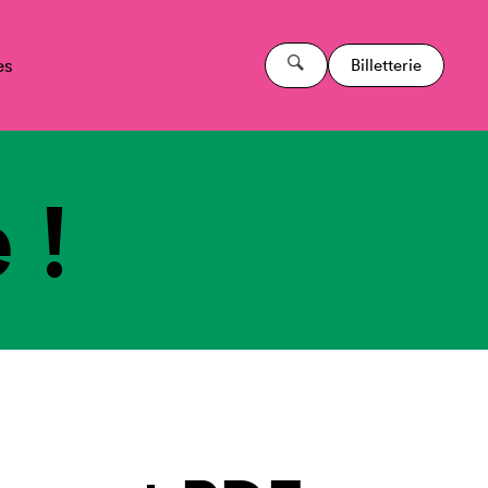
es
Billetterie
 !