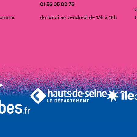
01 56 05 00 76
v
s
’Homme
du lundi au vendredi de 13h à 18h