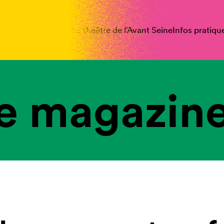
spectacles
Vous êtes
Le théâtre de l’Avant Seine
Infos pratiqu
e magazine