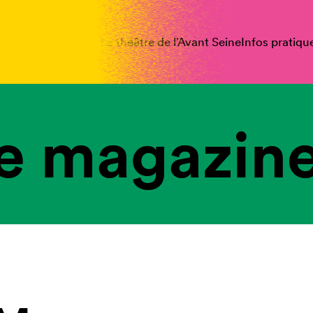
spectacles
Vous êtes
Le théâtre de l’Avant Seine
Infos pratiqu
e magazine