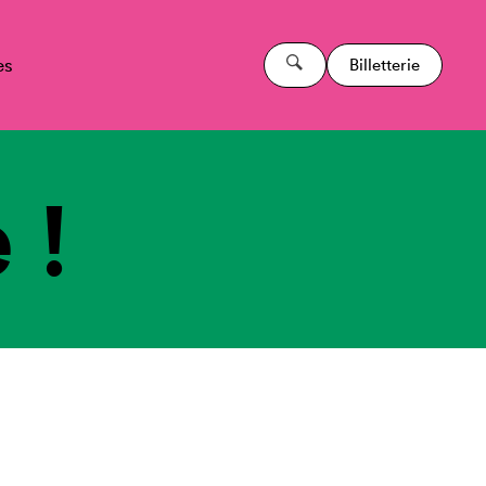
es
Billetterie
 !