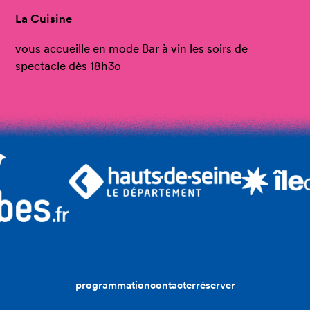
La Cuisine
vous accueille en mode Bar à vin les soirs de
spectacle dès 18h3o
programmation
contacter
réserver