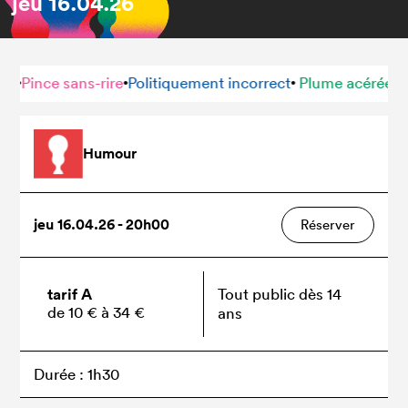
jeu
16.04.26
Pince sans-rire
Politiquement incorrect
Plume acérée
Pince
•
•
•
Humour
jeu 16.04.26 - 20h00
Réserver
tarif A
Tout public dès 14
de 10 € à 34 €
ans
Durée : 1h30