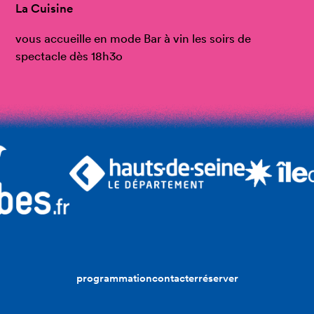
La Cuisine
vous accueille en mode Bar à vin les soirs de
spectacle dès 18h3o
programmation
contacter
réserver