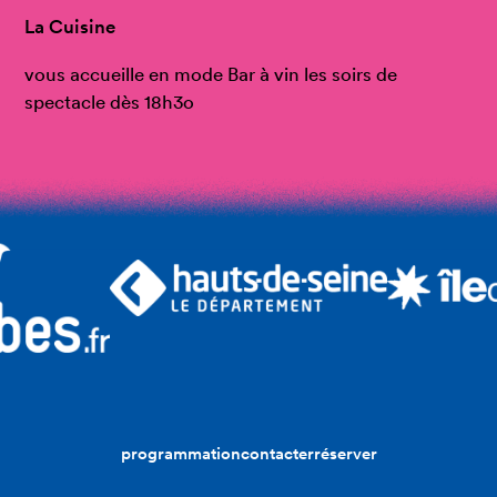
La Cuisine
vous accueille en mode Bar à vin les soirs de
spectacle dès 18h3o
programmation
contacter
réserver