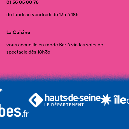
01 56 05 00 76
du lundi au vendredi de 13h à 18h
La Cuisine
vous accueille en mode Bar à vin les soirs de
spectacle dès 18h3o