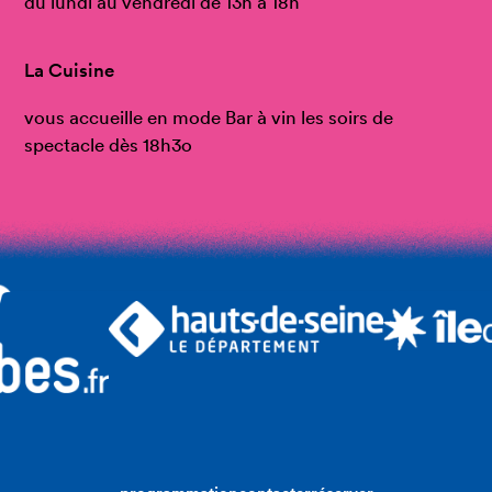
du lundi au vendredi de 13h à 18h
La Cuisine
vous accueille en mode Bar à vin les soirs de
spectacle dès 18h3o