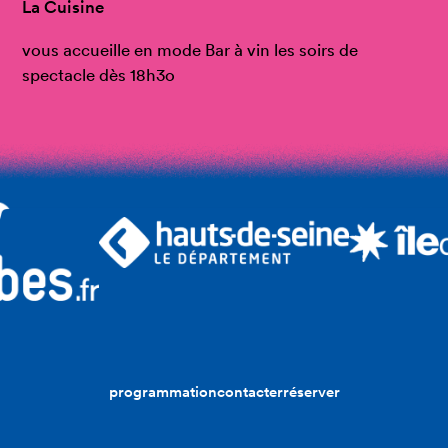
La Cuisine
vous accueille en mode Bar à vin les soirs de
spectacle dès 18h3o
programmation
contacter
réserver