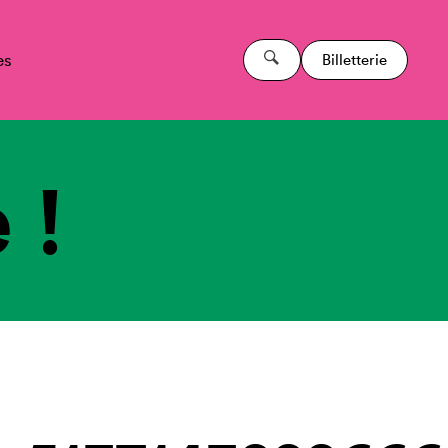
es
Billetterie
 !