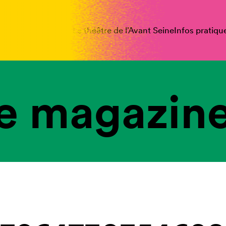
spectacles
Vous êtes
Le théâtre de l’Avant Seine
Infos pratiqu
e magazine