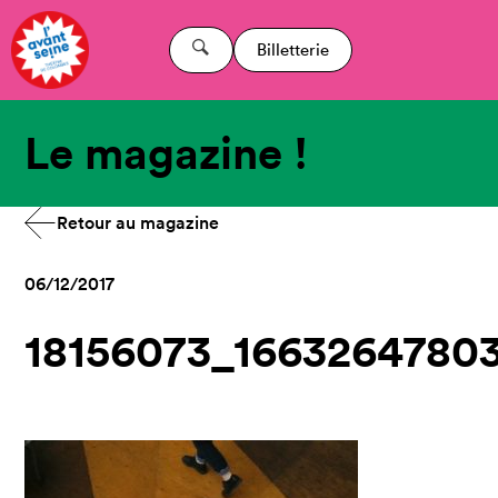
Billetterie
Le magazine !
Retour au magazine
06/12/2017
18156073_1663264780