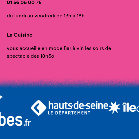
01 56 05 00 76
du lundi au vendredi de 13h à 18h
La Cuisine
vous accueille en mode Bar à vin les soirs de
spectacle dès 18h3o