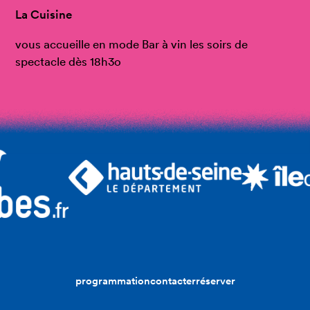
La Cuisine
vous accueille en mode Bar à vin les soirs de
spectacle dès 18h3o
programmation
contacter
réserver