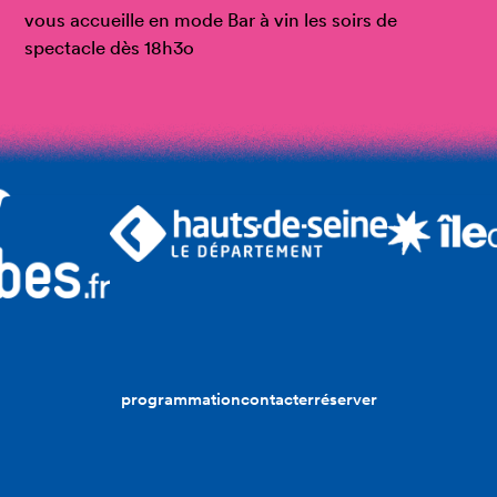
vous accueille en mode Bar à vin les soirs de
spectacle dès 18h3o
programmation
contacter
réserver