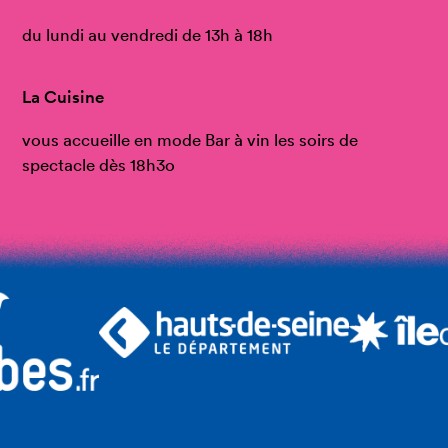
du lundi au vendredi de 13h à 18h
La Cuisine
vous accueille en mode Bar à vin les soirs de
spectacle dès 18h3o