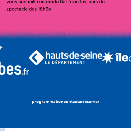
vous accueille en mode Bar à vin les soirs de
spectacle dès 18h3o
programmation
contacter
réserver