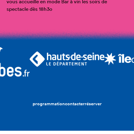
vous accueille en mode Bar à vin les soirs de
spectacle dès 18h3o
programmation
contacter
réserver