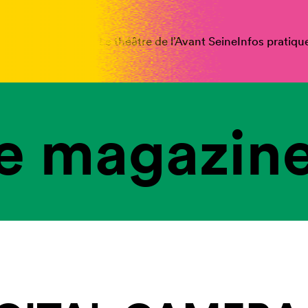
spectacles
Vous êtes
Le théâtre de l’Avant Seine
Infos pratiqu
e magazine