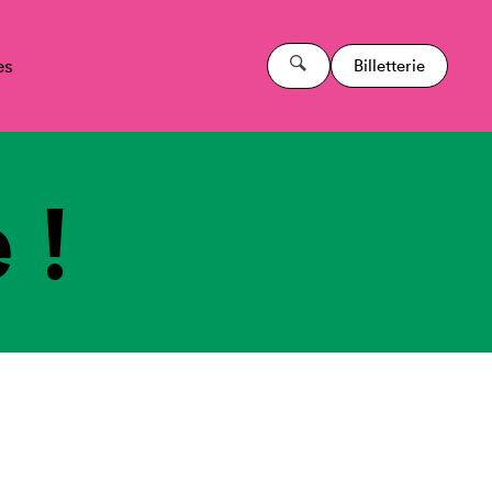
es
Billetterie
 !