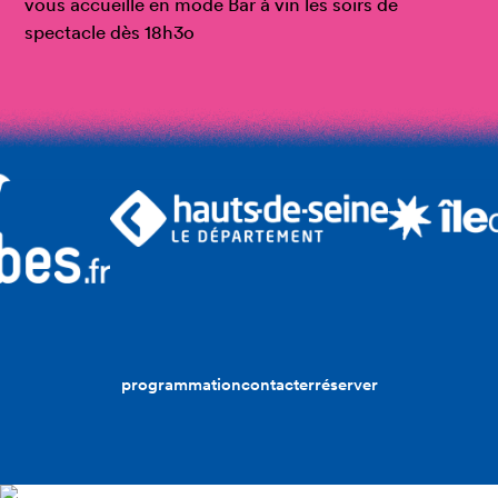
vous accueille en mode Bar à vin les soirs de
spectacle dès 18h3o
programmation
contacter
réserver