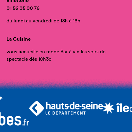
Billetterie
01 56 05 00 76
du lundi au vendredi de 13h à 18h
La Cuisine
vous accueille en mode Bar à vin les soirs de
spectacle dès 18h3o