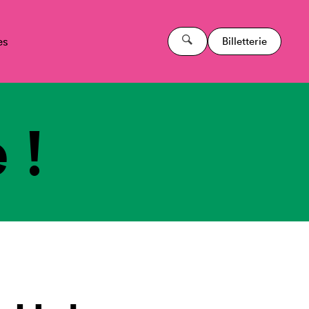
es
Billetterie
 !