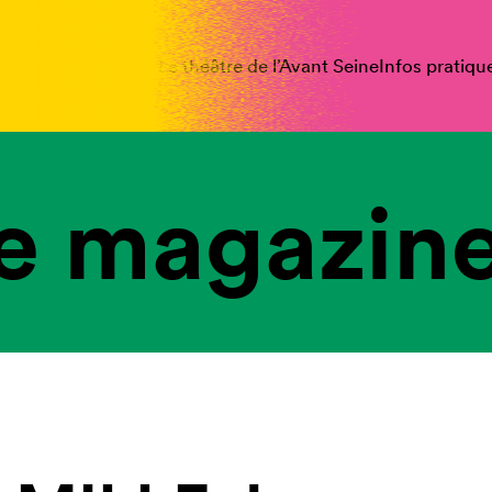
spectacles
Vous êtes
Le théâtre de l’Avant Seine
Infos pratiqu
e magazine