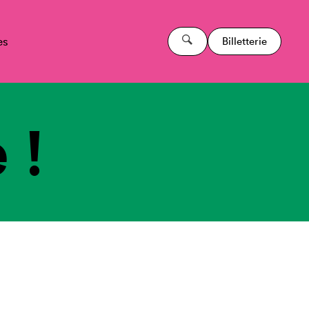
es
Billetterie
 !