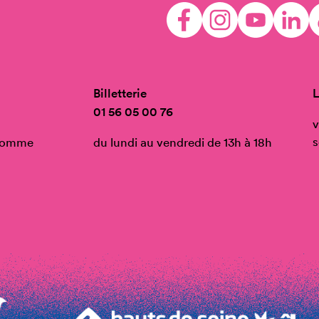
Billetterie
L
01 56 05 00 76
v
s
’Homme
du lundi au vendredi de 13h à 18h