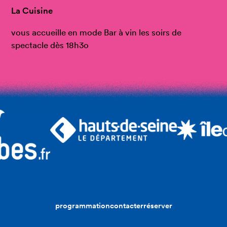
La Cuisine
vous accueille en mode Bar à vin les soirs de
spectacle dès 18h3o
programmation
contacter
réserver