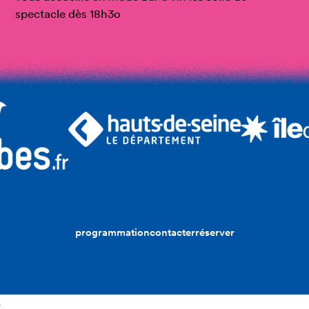
spectacle dès 18h3o
programmation
contacter
réserver