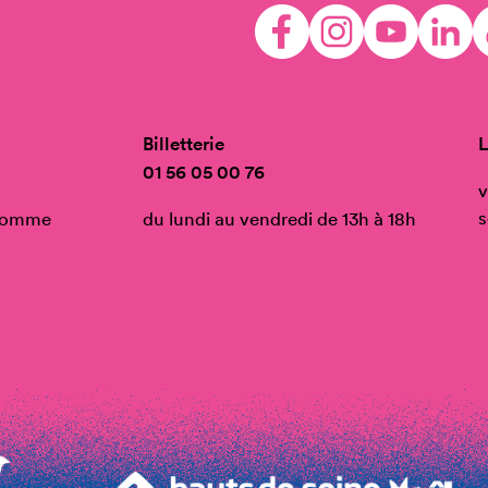
Billetterie
L
01 56 05 00 76
v
s
’Homme
du lundi au vendredi de 13h à 18h