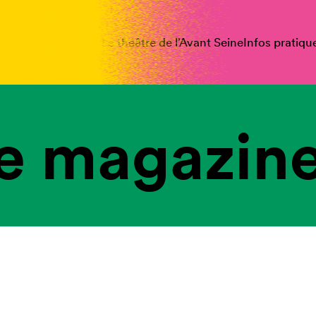
spectacles
Vous êtes
Le théâtre de l’Avant Seine
Infos pratiqu
e magazine