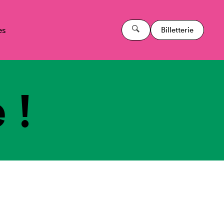
es
Billetterie
 !