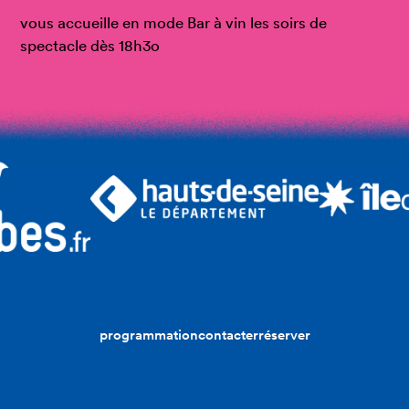
vous accueille en mode Bar à vin les soirs de
spectacle dès 18h3o
programmation
contacter
réserver