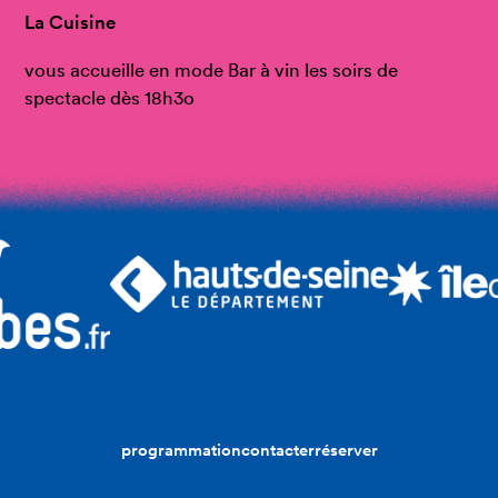
La Cuisine
vous accueille en mode Bar à vin les soirs de
spectacle dès 18h3o
programmation
contacter
réserver