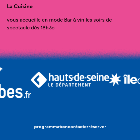
La Cuisine
vous accueille en mode Bar à vin les soirs de
spectacle dès 18h3o
programmation
contacter
réserver