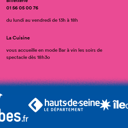
Billetterie
01 56 05 00 76
du lundi au vendredi de 13h à 18h
La Cuisine
vous accueille en mode Bar à vin les soirs de
spectacle dès 18h3o