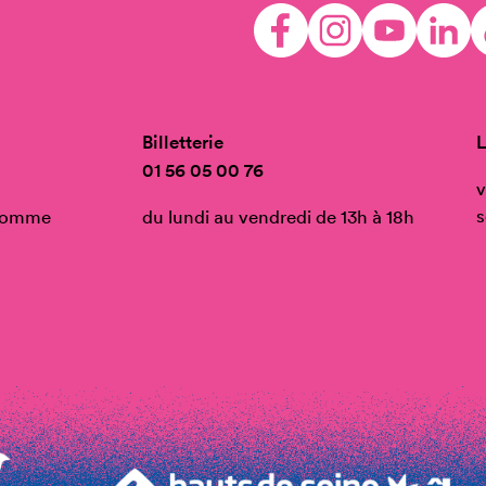
Billetterie
L
01 56 05 00 76
v
s
’Homme
du lundi au vendredi de 13h à 18h