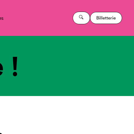
es
Billetterie
 !