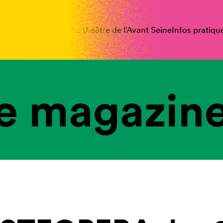
spectacles
Vous êtes
Le théâtre de l’Avant Seine
Infos pratiqu
e magazine