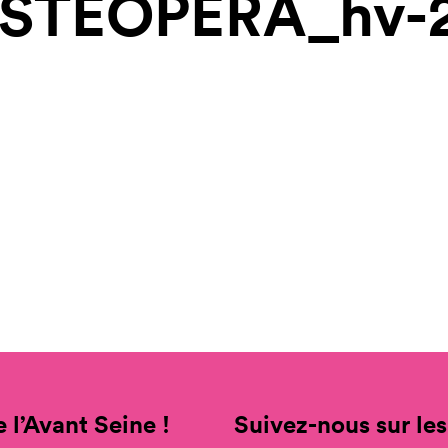
STEOPERA_hv-
 l’Avant Seine !
Suivez-nous sur les