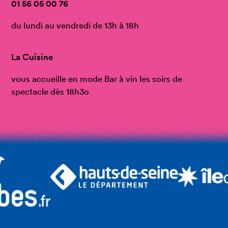
01 56 05 00 76
du lundi au vendredi de 13h à 18h
La Cuisine
vous accueille en mode Bar à vin les soirs de
spectacle dès 18h3o