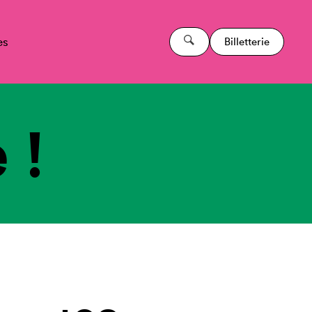
es
Billetterie
 !