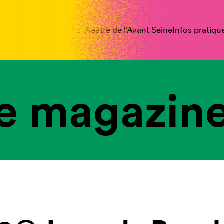
spectacles
Vous êtes
Le théâtre de l’Avant Seine
Infos pratiqu
e magazine