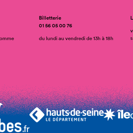
Billetterie
L
01 56 05 00 76
v
s
’Homme
du lundi au vendredi de 13h à 18h