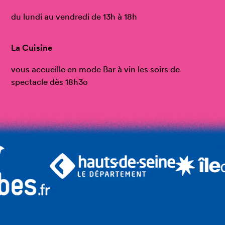
du lundi au vendredi de 13h à 18h
La Cuisine
vous accueille en mode Bar à vin les soirs de
spectacle dès 18h3o